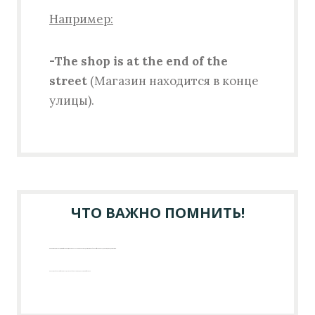
Например:
-The shop is at the end of the
street
(Магазин находится в конце
улицы).
ЧТО ВАЖНО ПОМНИТЬ!
Во-первых, конструкция
‘in the end’
чаще используется в начале предложения, а оборот
‘at the end’
всегда в конце предложения.
Во-вторых, оборот ‘
at the end’
всегда употребляется в предлогом ‘
of’
– ‘
at the end of’.