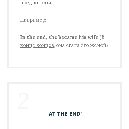
предложения.
Например:
I
n
the end, she became his wife
(
В
конце концов
, она стала его женой)
2
'AT THE END'