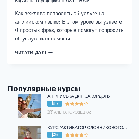
Від
Алена Городецкая
08.10.2022
Как вежливо попросить об услуге на
английском языке? В этом уроке вы узнаете
6 простых фраз, которые помогут попросить
об услуге или помощи.
6
ЧИТАТИ ДАЛІ
СПОСОБОВ,
КАК
ВЕЖЛИВО
ПОПРОСИТЬ
НА
Популярные курсы
АНГЛИЙСКОМИ
АНГЛІЙСЬКА ДЛЯ ЗАКОРДОНУ
$16
BY АЛЕНА ГОРОДЕЦКАЯ
КУРС ‘АКТИВАТОР СЛОВНИКОВОГО...
$35