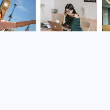
овна англійська
Граматика
ІЙСЬКА ДЛЯ
‘КЛЮЧ ДО
АКОРДОНУ
АНГЛІЙСЬКИХ ЧАСІВ’
$16
$35
urs
10 hours