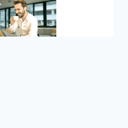
Граматика
‘КЛЮЧ ДО
АНГЛІЙСЬКИХ
АРТИКЛІВ’
$15
10 hours