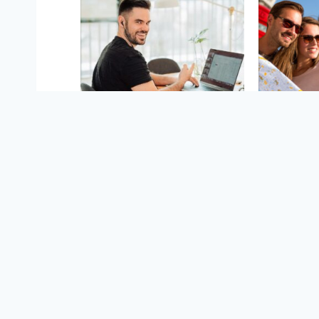
Граматика
Розм
КУРС ‘КОНСТРУКТОР
АНГЛ
АНГЛІЙСЬКИХ РЕЧЕНЬ’
З
$15
10 hours
10 ho