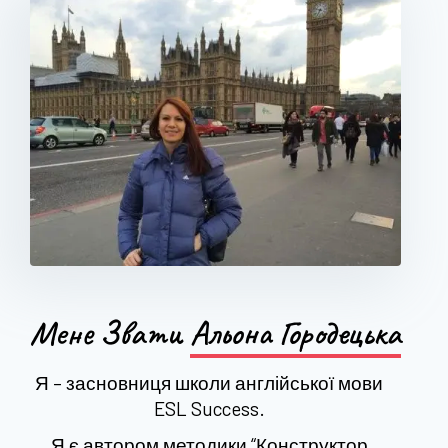
Мене Звати
Альона Городецька
Я – засновниця школи англійської мови
ESL Success.
Я є автором методики “Конструктор