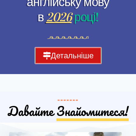
англійську мову
в
2026
році!
Детальніше
=======
Давайте
Знайомитеся!