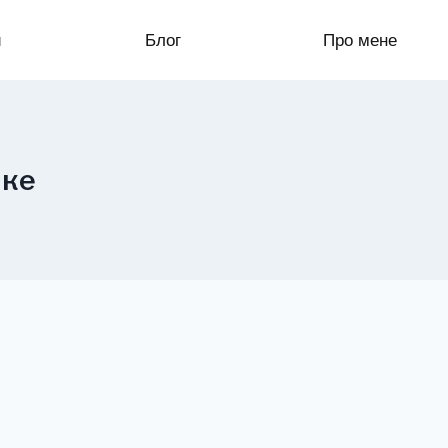
и
Блог
Про мене
ыке