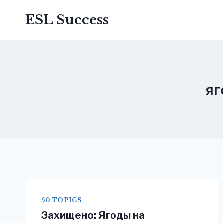
Перейти
ESL Success
до
вмісту
яг
50 TOPICS
Захищено: Ягоды на