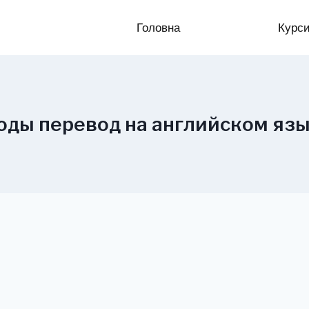
Головна
Курс
оды перевод на английском яз