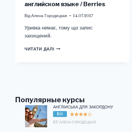
английском языке / Berries
Від
Алена Городецкая
14.07.2017
Уривка немає, тому що запис
захищений.
ЗАХИЩЕНО:
ЧИТАТИ ДАЛІ
ЯГОДЫ
НА
АНГЛИЙСКОМ
ЯЗЫКЕ
/
BERRIES
Популярные курсы
АНГЛІЙСЬКА ДЛЯ ЗАКОРДОНУ
$16
BY АЛЕНА ГОРОДЕЦКАЯ