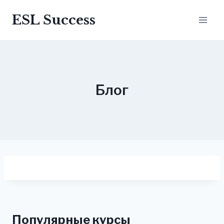
Перейти
ESL Success
до
вмісту
Блог
Популярные курсы