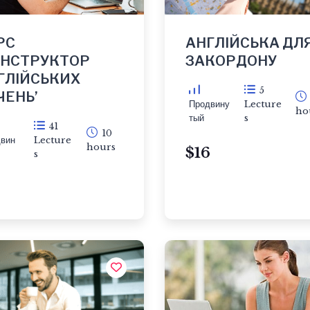
РС
АНГЛІЙСЬКА ДЛ
ОНСТРУКТОР
ЗАКОРДОНУ
ГЛІЙСЬКИХ
5
ЧЕНЬ’
Продвину
Lecture
ho
тый
s
41
10
вин
Lecture
hours
$16
s