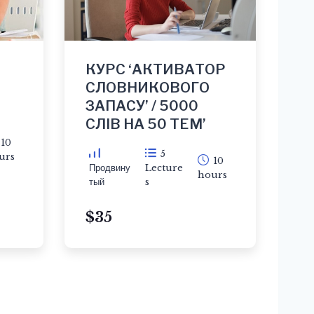
КУРС ‘АКТИВАТОР
СЛОВНИКОВОГО
ЗАПАСУ’ / 5000
СЛІВ НА 50 ТЕМ’
10
5
urs
10
Продвину
Lecture
hours
тый
s
$35