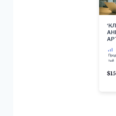
‘К
АН
АР
Прод
тый
$15