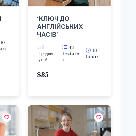
Я
‘КЛЮЧ ДО
АНГЛІЙСЬКИХ
ЧАСІВ’
10
43
urs
10
Продвин
Lecture
hours
утый
s
$35