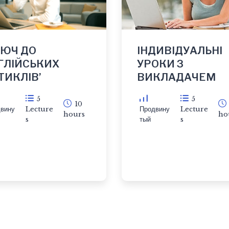
ЛЮЧ ДО
ІНДИВІДУАЛЬНІ
ГЛІЙСЬКИХ
УРОКИ З
ТИКЛІВ’
ВИКЛАДАЧЕМ
5
5
10
вину
Lecture
Продвину
Lecture
hours
ho
s
тый
s