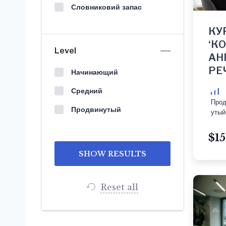
Словниковий запас
КУ
‘К
Level
АН
РЕ
Начинающий
Средний
Прод
Продвинутый
утый
$15
Reset all