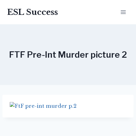
Перейти
ESL Success
до
вмісту
FTF Pre-Int Murder picture 2