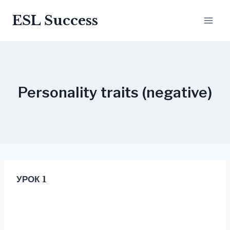
Перейти
ESL Success
до
вмісту
Personality traits (negative)
УРОК 1