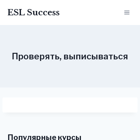
Перейти
ESL Success
до
вмісту
Проверять, выписываться
Популярные курсы