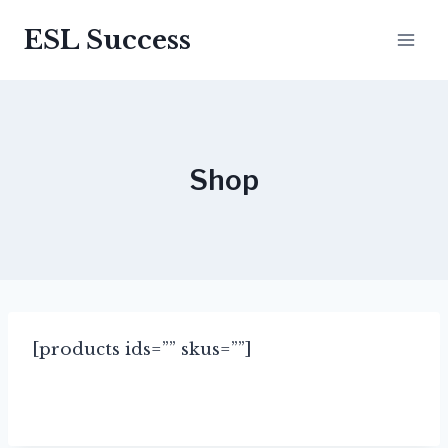
Перейти
ESL Success
до
вмісту
Shop
[products ids=”” skus=””]