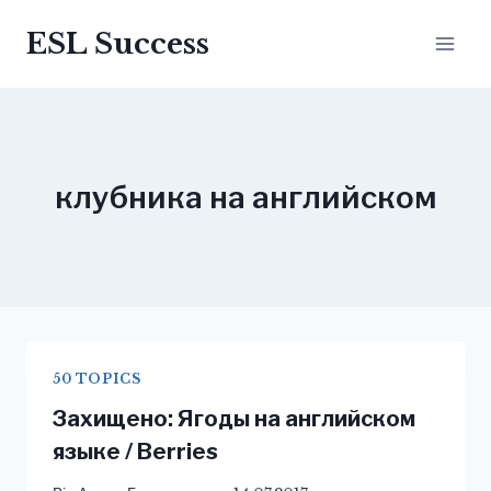
Перейти
ESL Success
до
вмісту
клубника на английском
50 TOPICS
Захищено: Ягоды на английском
языке / Berries