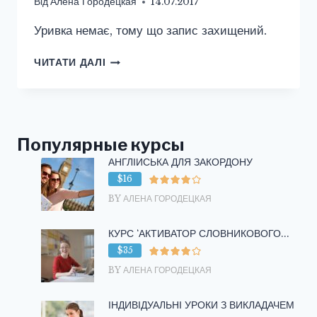
Від
Алена Городецкая
14.07.2017
Уривка немає, тому що запис захищений.
ЗАХИЩЕНО:
ЧИТАТИ ДАЛІ
ЯГОДЫ
НА
АНГЛИЙСКОМ
ЯЗЫКЕ
/
Популярные курсы
BERRIES
АНГЛІЙСЬКА ДЛЯ ЗАКОРДОНУ
$16
BY АЛЕНА ГОРОДЕЦКАЯ
КУРС ‘АКТИВАТОР СЛОВНИКОВОГО...
$35
BY АЛЕНА ГОРОДЕЦКАЯ
ІНДИВІДУАЛЬНІ УРОКИ З ВИКЛАДАЧЕМ