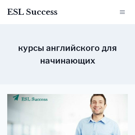
Перейти
ESL Success
до
вмісту
курсы английского для
начинающих