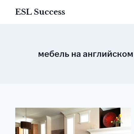
Перейти
ESL Success
до
вмісту
мебель на английском