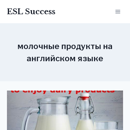
Перейти
ESL Success
до
вмісту
молочные продукты на
английском языке