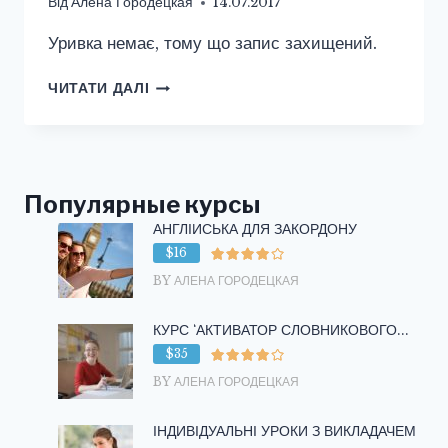
Від
Алена Городецкая
14.07.2017
Уривка немає, тому що запис захищений.
ЗАХИЩЕНО:
ЧИТАТИ ДАЛІ
ЯГОДЫ
НА
АНГЛИЙСКОМ
ЯЗЫКЕ
/
Популярные курсы
BERRIES
АНГЛІЙСЬКА ДЛЯ ЗАКОРДОНУ
$16
BY АЛЕНА ГОРОДЕЦКАЯ
КУРС ‘АКТИВАТОР СЛОВНИКОВОГО...
$35
BY АЛЕНА ГОРОДЕЦКАЯ
ІНДИВІДУАЛЬНІ УРОКИ З ВИКЛАДАЧЕМ