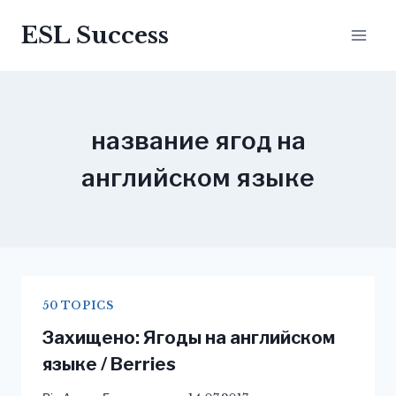
Перейти
ESL Success
до
вмісту
название ягод на
английском языке
50 TOPICS
Захищено: Ягоды на английском
языке / Berries