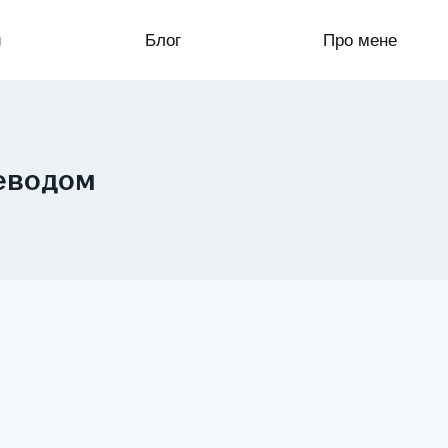
и
Блог
Про мене
реводом