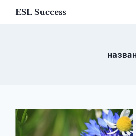
Перейти
ESL Success
до
вмісту
назван