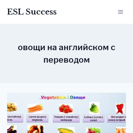
Перейти
ESL Success
до
вмісту
овощи на английском с
переводом