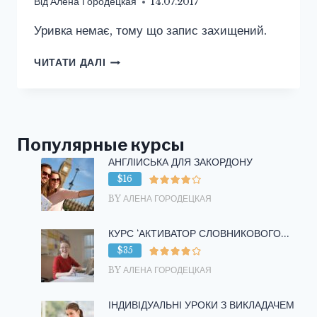
Від
Алена Городецкая
14.07.2017
Уривка немає, тому що запис захищений.
ЗАХИЩЕНО:
ЧИТАТИ ДАЛІ
ПРИГОТОВЛЕНИЕ
ЕДЫ
НА
АНГЛИЙСКОМ
ЯЗЫКЕ
Популярные курсы
/
АНГЛІЙСЬКА ДЛЯ ЗАКОРДОНУ
COOKING
VERBS
$16
BY АЛЕНА ГОРОДЕЦКАЯ
КУРС ‘АКТИВАТОР СЛОВНИКОВОГО...
$35
BY АЛЕНА ГОРОДЕЦКАЯ
ІНДИВІДУАЛЬНІ УРОКИ З ВИКЛАДАЧЕМ