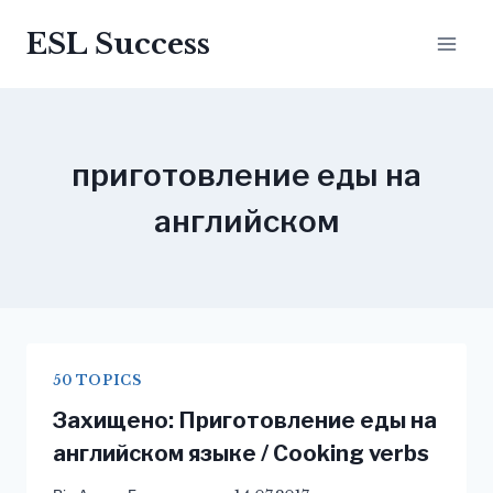
Перейти
ESL Success
до
вмісту
приготовление еды на
английском
50 TOPICS
Захищено: Приготовление еды на
английском языке / Cooking verbs