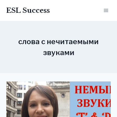
Перейти
ESL Success
до
вмісту
слова с нечитаемыми
звуками