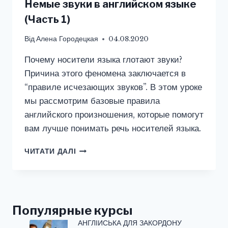
Немые звуки в английском языке
(Часть 1)
Від
Алена Городецкая
04.08.2020
Почему носители языка глотают звуки?
Причина этого феномена заключается в
“правиле исчезающих звуков”. В этом уроке
мы рассмотрим базовые правила
английского произношения, которые помогут
вам лучше понимать речь носителей языка.
НЕМЫЕ
ЧИТАТИ ДАЛІ
ЗВУКИ
В
АНГЛИЙСКОМ
ЯЗЫКЕ
(ЧАСТЬ
Популярные курсы
1)
АНГЛІЙСЬКА ДЛЯ ЗАКОРДОНУ