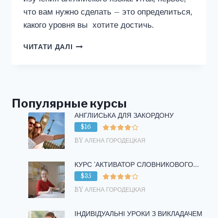
что вам нужно сделать – это определиться,
какого уровня вы хотите достичь.
КАК
ЧИТАТИ ДАЛІ
ПРАВИЛЬНО
НАЧАТЬ
ИЗУЧАТЬ
АНГЛИЙСКИЙ
ЯЗЫК
Популярные курсы
САМОСТОЯТЕЛЬНО
АНГЛІЙСЬКА ДЛЯ ЗАКОРДОНУ
$16
BY АЛЕНА ГОРОДЕЦКАЯ
КУРС ‘АКТИВАТОР СЛОВНИКОВОГО...
$35
BY АЛЕНА ГОРОДЕЦКАЯ
ІНДИВІДУАЛЬНІ УРОКИ З ВИКЛАДАЧЕМ