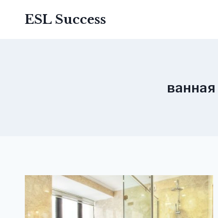
Перейти
ESL Success
до
вмісту
ванная