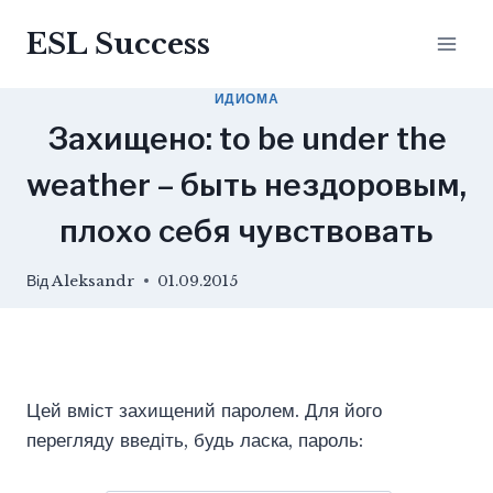
Перейти
ESL Success
до
вмісту
ИДИОМА
Захищено: to be under the
weather – быть нездоровым,
плохо себя чувствовать
Від
Aleksandr
01.09.2015
Цей вміст захищений паролем. Для його
перегляду введіть, будь ласка, пароль: