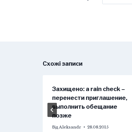
Схожі записи
of the
Захищено: a rain check –
 часть
перенести приглашение,
выполнить обещание
позже
5
Від
Aleksandr
28.08.2015