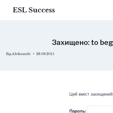
Перейти
ESL Success
до
вмісту
Захищено: to beg
Від
Aleksandr
28.08.2015
Цей вміст захищений 
Пароль: