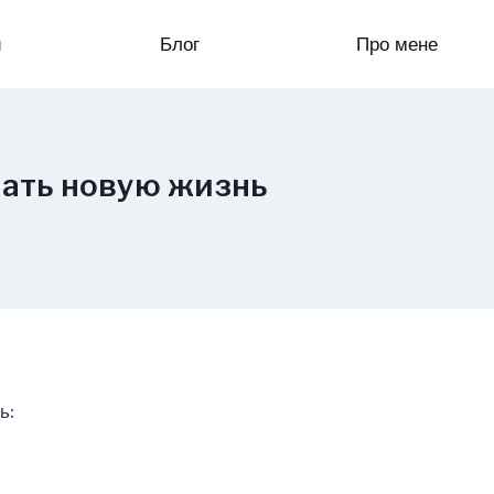
и
Блог
Про мене
ачать новую жизнь
ь: