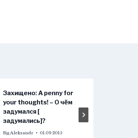
Захищено: A penny for
Захищен
your thoughts! – О чём
cats an
задумался [
сильны
задумались]?
Від
Aleks
Від
Aleksandr
01.09.2015