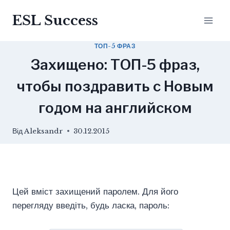
Перейти
ESL Success
до
вмісту
ТОП-5 ФРАЗ
Захищено: ТОП-5 фраз,
чтобы поздравить с Новым
годом на английском
Від
Aleksandr
30.12.2015
Цей вміст захищений паролем. Для його
перегляду введіть, будь ласка, пароль: