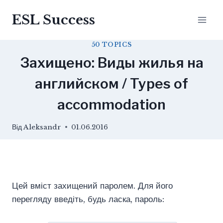
Перейти
ESL Success
до
вмісту
50 TOPICS
Захищено: Виды жилья на
английском / Types of
accommodation
Від
Aleksandr
01.06.2016
Цей вміст захищений паролем. Для його
перегляду введіть, будь ласка, пароль: