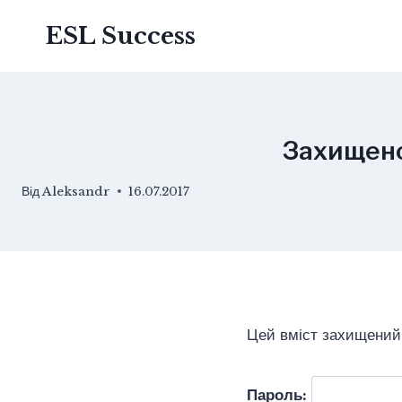
Перейти
ESL Success
до
вмісту
Захищено:
Від
Aleksandr
16.07.2017
Цей вміст захищений 
Пароль: