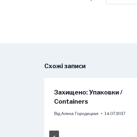
Схожі записи
Захищено: Упаковки /
Containers
epairs
Від
Алена Городецкая
14.07.2017
6