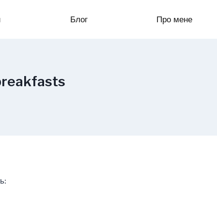
и
Блог
Про мене
breakfasts
ь: