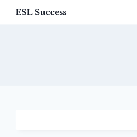
Перейти
ESL Success
до
вмісту