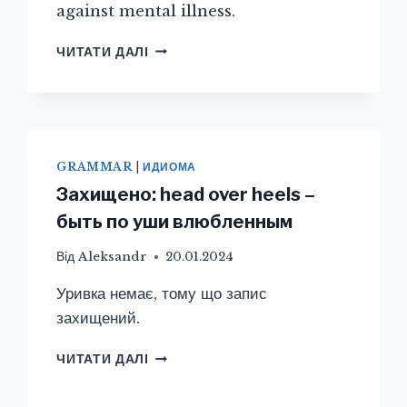
against mental illness.
THOSE
ЧИТАТИ ДАЛІ
OTHER
COLLEGE
EXPENSES
YOU
AREN’T
THINKING
GRAMMAR
|
ИДИОМА
ABOUT
Захищено: head over heels –
быть по уши влюбленным
Від
Aleksandr
20.01.2024
Уривка немає, тому що запис
захищений.
ЗАХИЩЕНО:
ЧИТАТИ ДАЛІ
HEAD
OVER