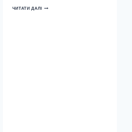
6
ЧИТАТИ ДАЛІ
СПОСОБОВ,
КАК
ВЕЖЛИВО
ПОПРОСИТЬ
НА
АНГЛИЙСКОМИ