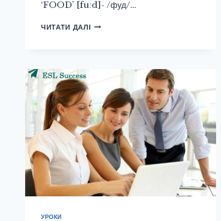
‘FOOD’ [fuːd]- /фуд/…
В
ЧИТАТИ ДАЛІ
ЧЕМ
РАЗНИЦА
МЕЖДУ
FOOD,
MEAL
И
DISH?
УРОКИ