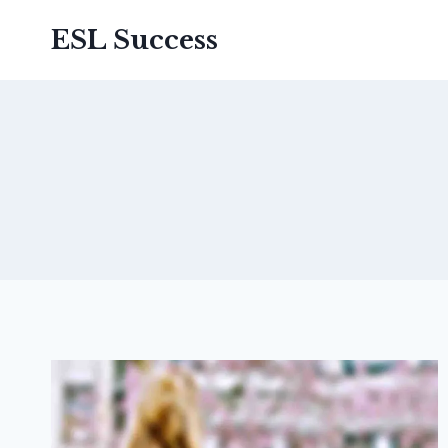
Перейти
ESL Success
до
вмісту