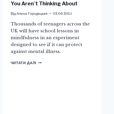
You Aren`t Thinking About
Від
Алена Городецкая
03.06.2015
Thousands of teenagers across the
UK will have school lessons in
mindfulness in an experiment
designed to see if it can protect
against mental illness.
THOSE
ЧИТАТИ ДАЛІ
OTHER
COLLEGE
EXPENSES
YOU
AREN`T
THINKING
ABOUT