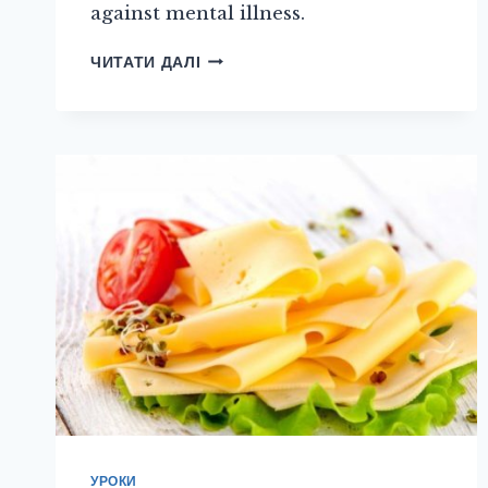
against mental illness.
THOSE
ЧИТАТИ ДАЛІ
OTHER
COLLEGE
EXPENSES
YOU
AREN`T
THINKING
ABOUT
УРОКИ