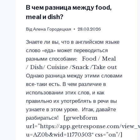
В чем разница между food,
meal и dish?
Від
Алена Городецкая
28.03.2026
Знаете ли вы, что в английском языке
слово «еда» может переводиться
разными способами: Food / Meal
/ Dish/ Cuisine /Snack /Take out
Однако разница между этими словами
все-таки есть. В чем различие в
использовании этих слов, и как
правильно их употреблять в речи вы
узнаете в этом уроке. Итак, давайте
разбираться! [grwebform
url=”https://app.getresponse.com/view_
u=AZ0b&wid=11770503″ css=”on”/]