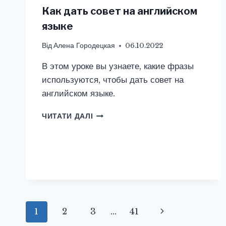
Как дать совет на английском
языке
Від
Алена Городецкая
06.10.2022
В этом уроке вы узнаете, какие фразы
используются, чтобы дать совет на
английском языке.
КАК
ЧИТАТИ ДАЛІ
ДАТЬ
СОВЕТ
НА
АНГЛИЙСКОМ
ЯЗЫКЕ
Навігація
1
2
3
…
41
Наступна
за