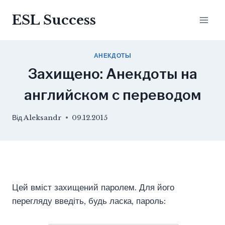
Перейти
ESL Success
до
вмісту
АНЕКДОТЫ
Захищено: Анекдоты на
английском с переводом
Від
Aleksandr
09.12.2015
Цей вміст захищений паролем. Для його
перегляду введіть, будь ласка, пароль: