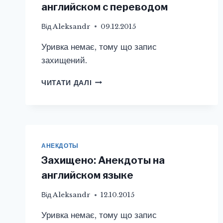
английском с переводом
Від
Aleksandr
09.12.2015
Уривка немає, тому що запис
захищений.
ЗАХИЩЕНО:
ЧИТАТИ ДАЛІ
АНЕКДОТЫ
НА
АНГЛИЙСКОМ
С
ПЕРЕВОДОМ
АНЕКДОТЫ
Захищено: Анекдоты на
английском языке
Від
Aleksandr
12.10.2015
Уривка немає, тому що запис