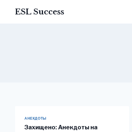
Перейти
ESL Success
до
вмісту
АНЕКДОТЫ
Захищено: Анекдоты на