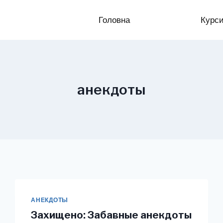
Головна
Курс
анекдоты
АНЕКДОТЫ
Захищено: Забавные анекдоты