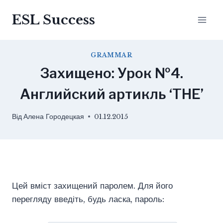
Перейти
ESL Success
до
вмісту
GRAMMAR
Захищено: Урок №4.
Английский артикль ‘THE’
Від
Алена Городецкая
01.12.2015
Цей вміст захищений паролем. Для його
перегляду введіть, будь ласка, пароль: