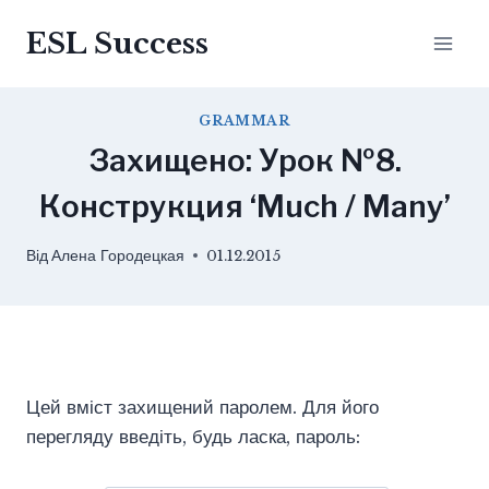
Перейти
ESL Success
до
вмісту
GRAMMAR
Захищено: Урок №8.
Конструкция ‘Much / Many’
Від
Алена Городецкая
01.12.2015
Цей вміст захищений паролем. Для його
перегляду введіть, будь ласка, пароль: