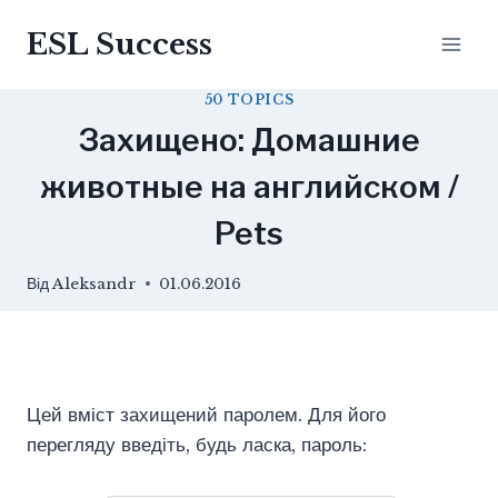
Перейти
ESL Success
до
вмісту
50 TOPICS
Захищено: Домашние
животные на английском /
Pets
Від
Aleksandr
01.06.2016
Цей вміст захищений паролем. Для його
перегляду введіть, будь ласка, пароль: