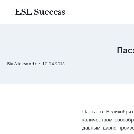
Перейти
ESL Success
до
вмісту
Пас
Від
Aleksandr
10.04.2015
Пасха в Великобрит
количеством своеобр
давным-давно произо