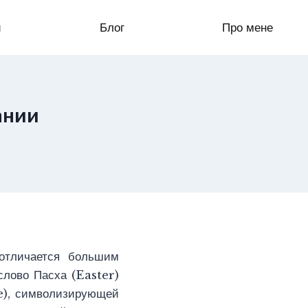
и
Блог
Про мене
ании
 отличается большим
слово Пасха (Easter)
re), символизирующей