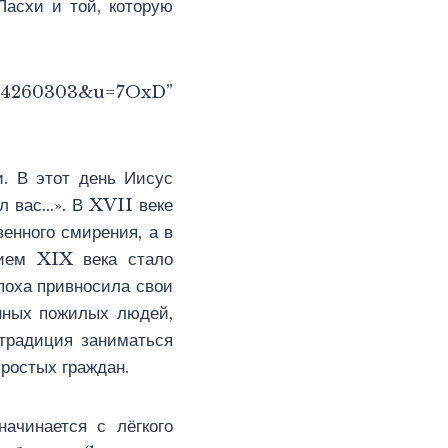
Пасхи и той, которую
d=14260303&u=7OxD”
и. В этот день Иисус
ил вас…». В XVII веке
енного смирения, а в
ием XIX века стало
поха привносила свои
нных пожилых людей,
 традиция заниматься
ростых граждан.
ачинается с лёгкого