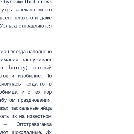
е булочки (hot cross
нутрь запекают много
всего плохого и даже
 Уэльса отправляются
тиан всегда наполнено
нимания заслуживает
er bunny), который
аток и изобилие. По
явилась когда-то в
юбимца, и с тех пор
бутом празднования.
чках пасхальные яйца
кать их на известном
 Эггстраваганза
зуют шоколадные. Их