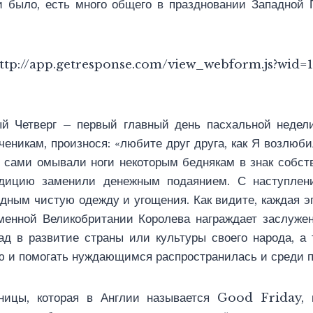
и было, есть много общего в праздновании Западной 
ttp://app.getresponse.com/view_webform.js?wi
ый Четверг – первый главный день пасхальной недел
еникам, произнося: «любите друг друга, как Я возлюб
 сами омывали ноги некоторым беднякам в знак собств
адицию заменили денежным подаянием. С наступлен
едным чистую одежду и угощения. Как видите, каждая э
менной Великобритании Королева награждает заслуже
д в развитие страны или культуры своего народа, а
ю и помогать нуждающимся распространилась и среди п
ницы, которая в Англии называется Good Friday, н