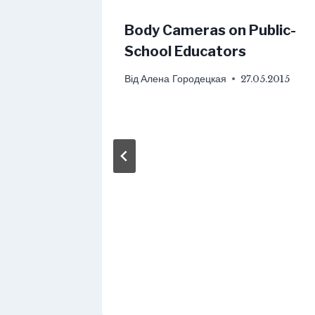
Body Cameras on Public-
School Educators
Від
Алена Городецкая
27.05.2015
и уроки
зыку
5