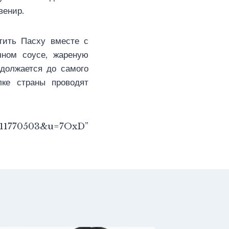
венир.
тить Пасху вместе с
чном соусе, жареную
одолжается до самого
лке страны проводят
d=11770503&u=7OxD”