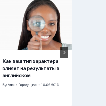
Как ваш тип характера
Как уч
влияет на результаты в
онлайн
английском
по инт
прогр
Від
Алена Городецкая
10.06.2013
Від
Aleks