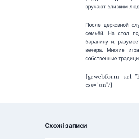
вручают близким люд
После церковной сл
семьёй. На стол по
баранину и, разумее
вечера. Многие игр
собственные традици
[grwebform url=”h
css=”on”/]
Схожі записи