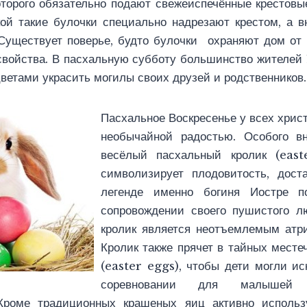
которого обязательно подают свежеиспечённые крестовы
ой такие булочки специально надрезают крестом, а в
Существует поверье, будто булочки охраняют дом от 
войства. В пасхальную субботу большинство жителей
ветами украсить могилы своих друзей и родственников.
Пасхальное Воскресенье у всех хрис
необычайной радостью. Особого в
весёлый пасхальный кролик (east
символизирует плодовитость, дост
легенде именно богиня Иостре по
сопровождении своего пушистого л
кролик является неотъемлемым атри
Кролик также прячет в тайных месте
(easter eggs), чтобы дети могли ис
соревновании для малышей –
Кроме традиционных крашеных яиц активно исполь