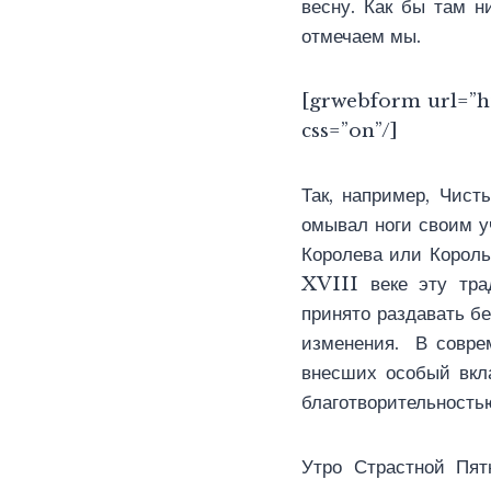
весну. Как бы там н
отмечаем мы.
[grwebform url=”h
css=”on”/]
Так, например, Чист
омывал ноги своим уч
Королева или Король
XVIII веке эту тр
принято раздавать б
изменения. В совре
внесших особый вкла
благотворительность
Утро Страстной Пят