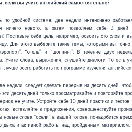
ы, если вы учите английский самостоятельно?
ь по удобной системе: две недели интенсивно работаем
ая ничего нового, а затем позволяем себе 5 дней 
ет! Поставьте себе цель, например, освоить сто слов и в
ицу. Для этого выберите такие темы, которыми вы точно 
аэропорт”, “отель” и “шоппинг”. В течение двух неде
а. Учите слова, выражения, слушайте диалоги. То есть уч
я, лучше всего работать
по программе изучения английско
ве недели, следует сделать перерыв на десять дней, чтоб
 эти десять дней только просматривайте и повторяйте пр
период не учите. Устройте себе 10 дней практики и тесто
огах, вставляйте в предложения, совершенствуйте прои
бы новые слова “осели” в вашей голове, понадобится время
отдыха и активной работы над пройденным материалом.