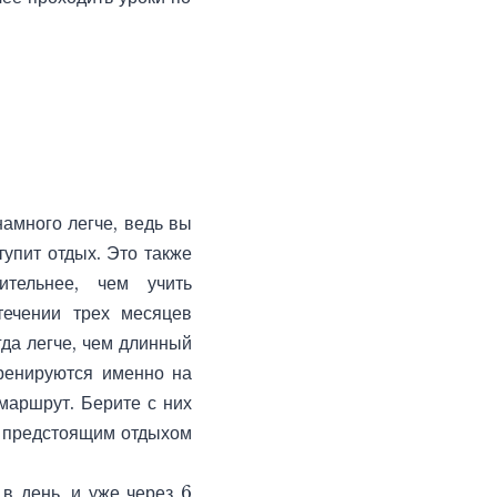
амного легче, ведь вы
тупит отдых. Это также
тельнее, чем учить
течении трех месяцев
да легче, чем длинный
ренируются именно на
маршрут. Берите с них
я предстоящим отдыхом
в день, и уже через 6