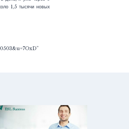
коло 1,5 тысячи новых
1770503&u=7OxD”