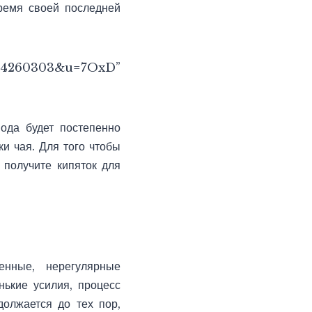
ремя своей последней
d=14260303&u=7OxD”
ода будет постепенно
ки чая. Для того чтобы
 получите кипяток для
нные, нерегулярные
ькие усилия, процесс
должается до тех пор,