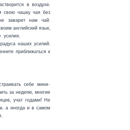
створится в воздухе.
м свою чашку чая без
не заварит нам чай.
своим английский язык,
е усилия.
радуса наших усилий.
ачнете приближаться к
страивать себе мини-
чить за неделю, многие
яцев, учат годами! Не
и, а иногда и в самом
.