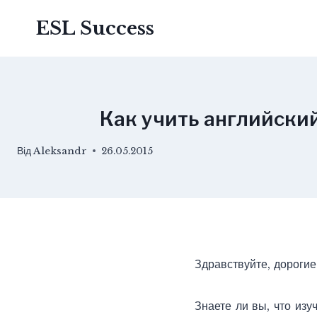
Перейти
ESL Success
до
вмісту
Как учить английски
Від
Aleksandr
26.05.2015
Здравствуйте, дорогие
Знаете ли вы, что из