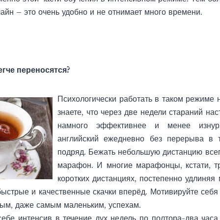
айн – это очень удобно и не отнимает много времени.
гче переносятся?
Психологически работать в таком режиме н
знаете, что через две недели стараний нас
намного эффективнее и менее изнури
английский ежедневно без перерыва в 
подряд. Бежать небольшую дистанцию всег
марафон. И многие марафонцы, кстати, т
коротких дистанциях, постепенно удлиняя 
ыстрые и качественные скачки вперёд. Мотивируйте себ
ным, даже самым маленьким, успехам.
себе интенсив в течение дух недель по полтора-два часа 