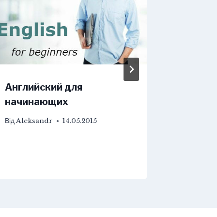
Английский для
ТОП лу
начинающих
сериал
англий
Від
Aleksandr
14.05.2015
Від
Aleks