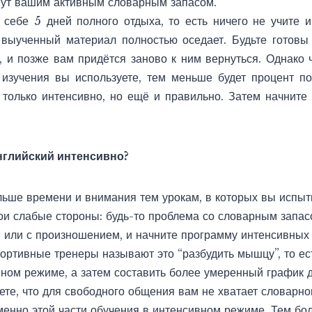
нут вашим активным словарным запасом.
 себе 5 дней полного отдыха, то есть ничего не учите и
 выученный материал полностью оседает. Будьте готовы 
я, и позже вам придётся заново к ним вернуться. Однако
 изучения вы используете, тем меньше будет процент п
 только интенсивно, но ещё и правильно. Затем начните 
английский интенсивно?
ольше времени и внимания тем урокам, в которых вы испы
вои слабые стороны: будь-то проблема со словарным запас
й или с произношением, и начните программу интенсивных 
ртивные тренеры называют это “разбудить мышцу”, то ес
вном режиме, а затем составить более умеренный график
те, что для свободного общения вам не хватает словарног
енно этой части обучения в интенсивном режиме.
Тем бол