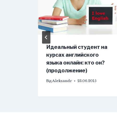
ов
Идеальный студент на
нание
курсах английского
языка онлайн: кто он?
(продолжение)
01.2018
Від
Aleksandr
23.06.2015