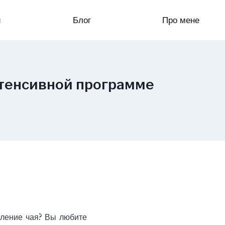
и
Блог
Про мене
нтенсивной программе
вление чая? Вы любите