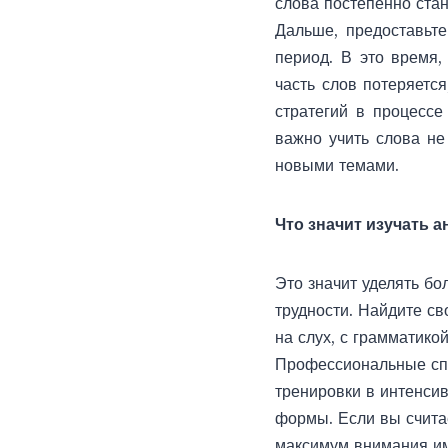
слова постепенно ста
Дальше, предоставьте
период. В это время,
часть слов потеряетс
стратегий в процессе
важно учить слова не
новыми темами.
Что значит изучать 
Это значит уделять б
трудности. Найдите с
на слух, с грамматико
Профессиональные спо
тренировки в интенси
формы. Если вы считае
максимум внимания им