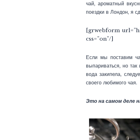
чай, ароматный вкус
поездки в Лондон, я с
[grwebform url=”h
css=”on”/]
Если мы поставим ча
выпариваться, но так 
вода закипела, следу
своего любимого чая.
Это на самом деле н