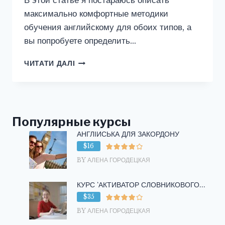
В этой статье я постараюсь описать
максимально комфортные методики
обучения английскому для обоих типов, а
вы попробуете определить…
КАК
ЧИТАТИ ДАЛІ
ВЛИЯЕТ
ТИП
ЛИЧНОСТИ
НА
ИЗУЧЕНИЕ
Популярные курсы
АНГЛИЙСКОГО
АНГЛІЙСЬКА ДЛЯ ЗАКОРДОНУ
ЯЗЫКА?
$16
BY АЛЕНА ГОРОДЕЦКАЯ
КУРС ‘АКТИВАТОР СЛОВНИКОВОГО...
$35
BY АЛЕНА ГОРОДЕЦКАЯ