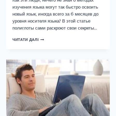
Как эти люди, ничего не зная о методах
изучения языка могут так быстро освоить
новый язык, иногда всего за 6 месяцев до
уровня носителя языка? В этой статье
полиглоты сами раскроют свои секреты…
ПОЛИГЛОТЫ:
ЧИТАТИ ДАЛІ
5
МИФОВ,
КОТОРЫЕ
МЕШАЮТ
ВАМ
ВЫУЧИТЬ
АНГЛИЙСКИЙ
ЯЗЫК