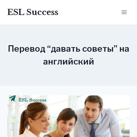
Перейти
ESL Success
до
вмісту
Перевод “давать советы” на
английский