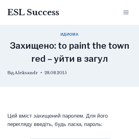
Перейти
ESL Success
до
вмісту
ИДИОМА
Захищено: to paint the town
red – уйти в загул
Від
Aleksandr
28.08.2015
Цей вміст захищений паролем. Для його
перегляду введіть, будь ласка, пароль: