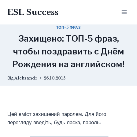
Перейти
ESL Success
до
вмісту
ТОП-5 ФРАЗ
Захищено: ТОП-5 фраз,
чтобы поздравить с Днём
Рождения на английском!
Від
Aleksandr
26.10.2015
Цей вміст захищений паролем. Для його
перегляду введіть, будь ласка, пароль: