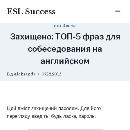
Перейти
ESL Success
до
вмісту
ТОП-5 ФРАЗ
Захищено: ТОП-5 фраз для
собеседования на
английском
Від
Aleksandr
07.12.2015
Цей вміст захищений паролем. Для його
перегляду введіть, будь ласка, пароль: