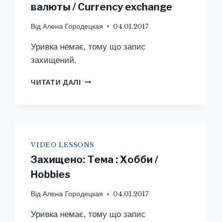
валюты / Currency exchange
Від
Алена Городецкая
04.01.2017
Уривка немає, тому що запис
захищений.
ЗАХИЩЕНО:
ЧИТАТИ ДАЛІ
ТЕМА
:
ОБМЕН
ВАЛЮТЫ
/
CURRENCY
VIDEO LESSONS
EXCHANGE
Захищено: Тема : Хобби /
Hobbies
Від
Алена Городецкая
04.01.2017
Уривка немає, тому що запис