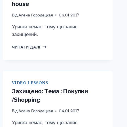
house
Від
Алена Городецкая
04.01.2017
Уривка немає, тому що запис
захищений.
ЗАХИЩЕНО:
ЧИТАТИ ДАЛІ
ТЕМА
:
МОЙ
ДОМ
/
MY
VIDEO LESSONS
HOUSE
Захищено: Тема : Покупки
/Shopping
Від
Алена Городецкая
04.01.2017
Уривка немає, тому що запис