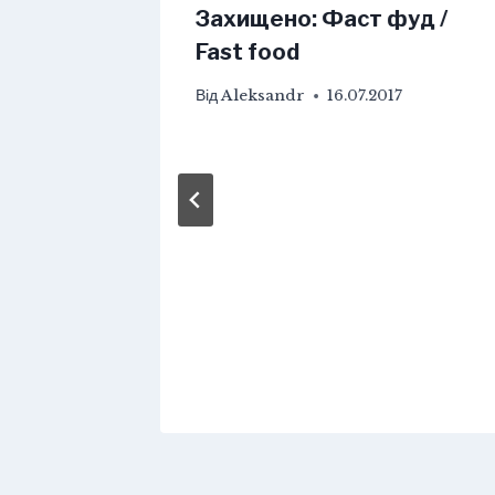
/
Захищено: Фаст фуд /
Fast food
08.2017
Від
Aleksandr
16.07.2017