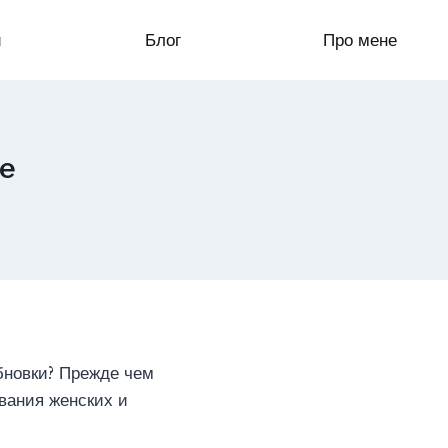
и
Блог
Про мене
е
обновки? Прежде чем
звания женских и