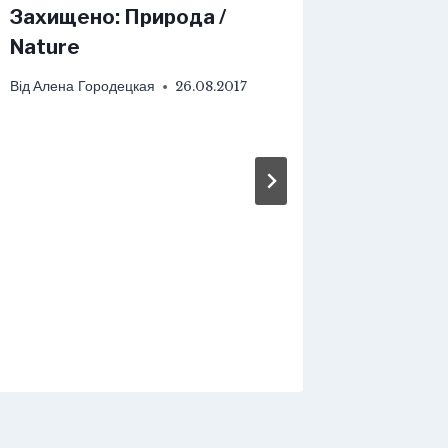
Захищено: Природа /
Nature
Від
Алена Городецкая
26.08.2017
Как бы
разгов
онлайн
Від
Aleks