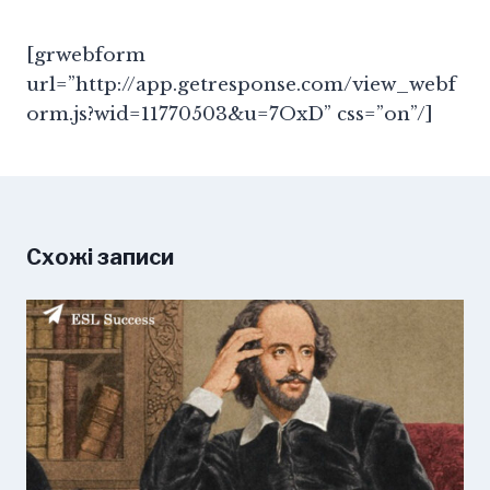
[grwebform
url=”http://app.getresponse.com/view_webf
orm.js?wid=11770503&u=7OxD” css=”on”/]
Схожі записи